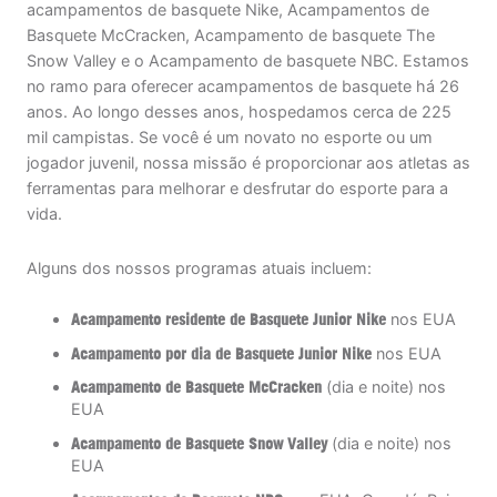
acampamentos de basquete Nike, Acampamentos de
ABOUT
Basquete McCracken, Acampamento de basquete The
Snow Valley e o Acampamento de basquete NBC. Estamos
no ramo para oferecer acampamentos de basquete há 26
anos. Ao longo desses anos, hospedamos cerca de 225
TIPS
mil campistas. Se você é um novato no esporte ou um
jogador juvenil, nossa missão é proporcionar aos atletas as
NEWS
ferramentas para melhorar e desfrutar do esporte para a
vida.
CAMP STORE
Alguns dos nossos programas atuais incluem:
LOGIN
Acampamento residente de Basquete Junior Nike
nos EUA
VIEW CART
Acampamento por dia de Basquete Junior Nike
nos EUA
Acampamento de Basquete McCracken
(dia e noite) nos
EUA
Acampamento de Basquete Snow Valley
(dia e noite) nos
EUA